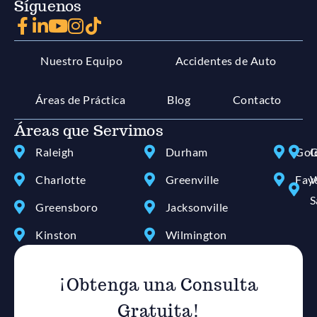
Síguenos
Nuestro Equipo
Accidentes de Auto
Áreas de Práctica
Blog
Contacto
Áreas que Servimos
Raleigh
Durham
Gol
G
Charlotte
Greenville
Faye
W
S
Greensboro
Jacksonville
Kinston
Wilmington
¡Obtenga una Consulta
Gratuita!