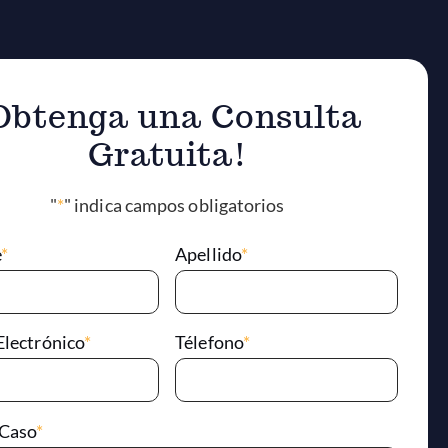
Obtenga una Consulta
Gratuita!
"
*
" indica campos obligatorios
e
*
Apellido
*
Electrónico
*
Télefono
*
 Caso
*