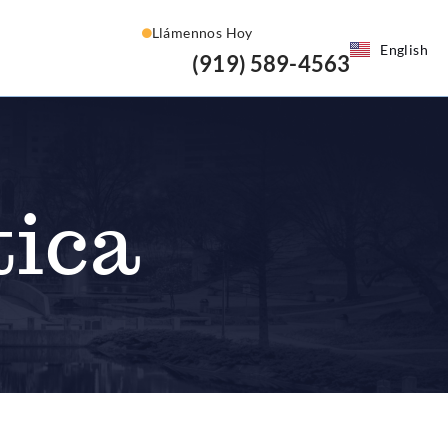
Llámennos Hoy
English
(919) 589-4563
tica