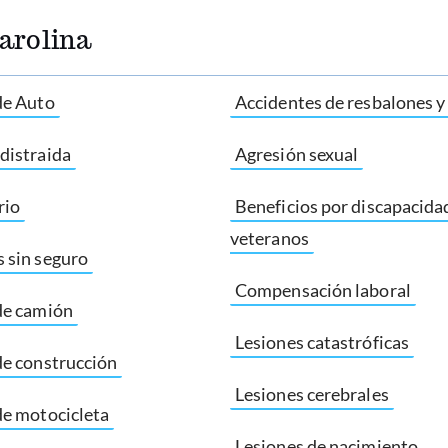
arolina
de Auto
Accidentes de resbalones y
distraida
Agresión sexual
rio
Beneficios por discapacida
veteranos
 sin seguro
Compensación laboral
de camión
Lesiones catastróficas
de construcción
Lesiones cerebrales
de motocicleta
Lesiones de nacimiento