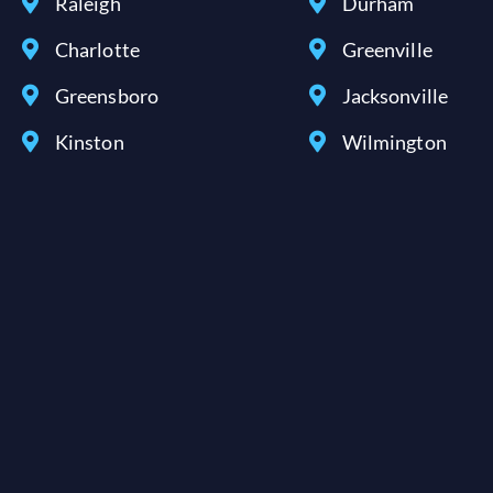
Raleigh
Durham
Charlotte
Greenville
Greensboro
Jacksonville
Kinston
Wilmington