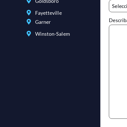
Goldsboro
Fayetteville
Describ
Garner
Winston-Salem