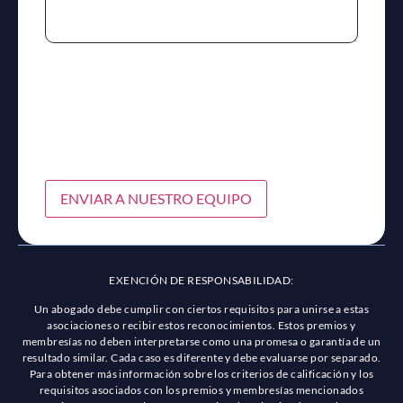
ENVIAR A NUESTRO EQUIPO
EXENCIÓN DE RESPONSABILIDAD:
Un abogado debe cumplir con ciertos requisitos para unirse a estas
asociaciones o recibir estos reconocimientos. Estos premios y
membresías no deben interpretarse como una promesa o garantía de un
resultado similar. Cada caso es diferente y debe evaluarse por separado.
Para obtener más información sobre los criterios de calificación y los
requisitos asociados con los premios y membresías mencionados