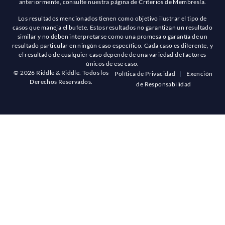
anteriormente, consulte nuestra página de Criterios de Membresía.
Los resultados mencionados tienen como objetivo ilustrar el tipo de
casos que maneja el bufete. Estos resultados no garantizan un resultado
similar y no deben interpretarse como una promesa o garantía de un
resultado particular en ningún caso específico. Cada caso es diferente, y
el resultado de cualquier caso depende de una variedad de factores
únicos de ese caso.
© 2026 Riddle & Riddle. Todos los
Política de Privacidad
|
Exención
Derechos Reservados.
de Responsabilidad