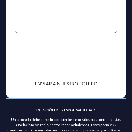
reCaptcha
EXENCIÓN DE RESPONSABILIDAD:
Un abogado debe cumplir con ciertos requisitos para unirse a estas
asociaciones o recibir estos reconocimientos. Estos premios y
membresías no deben interpretarse como una promesa o garantía de un