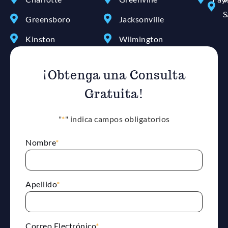
S
Greensboro
Jacksonville
Kinston
Wilmington
¡Obtenga una Consulta
Gratuita!
"
*
" indica campos obligatorios
Nombre
*
Apellido
*
Correo Electrónico
*