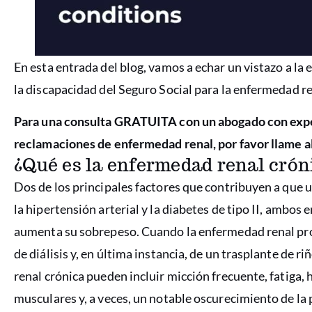
En esta entrada del blog, vamos a echar un vistazo a la
la discapacidad del Seguro Social para la enfermedad re
Para una consulta GRATUITA con un abogado con exper
reclamaciones de enfermedad renal, por favor llame a
¿Qué es la enfermedad renal crón
Dos de los principales factores que contribuyen a que
la hipertensión arterial y la diabetes de tipo II, amb
aumenta su sobrepeso. Cuando la enfermedad renal pro
de diálisis y, en última instancia, de un trasplante de r
renal crónica pueden incluir micción frecuente, fatiga,
musculares y, a veces, un notable oscurecimiento de la p