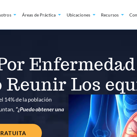
sotros
Áreas de Práctica
Ubicaciones
Recursos
Con
Por Enfermedad
Reunir Los equ
el 14% de la población
guntan,
“¿Puedo obtener una
GRATUITA