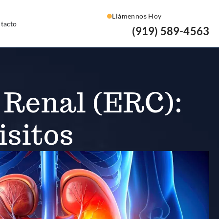
Llámennos Hoy
tacto
(919) 589-4563
 Renal (ERC):
isitos