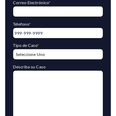
Correo Electrónico
*
Télefono
*
Tipo de Caso
*
Describa su Caso