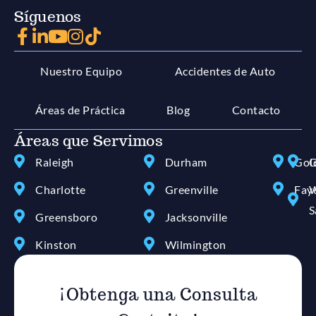
Síguenos
Nuestro Equipo
Accidentes de Auto
Áreas de Práctica
Blog
Contacto
Áreas que Servimos
Raleigh
Durham
Gol
G
Charlotte
Greenville
Faye
W
S
Greensboro
Jacksonville
Kinston
Wilmington
¡Obtenga una Consulta