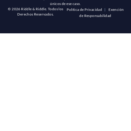
únicos de ese caso.
© 2026 Riddle & Riddle. Todos los
Política de Privacidad
|
Exención
Derechos Reservados.
de Responsabilidad