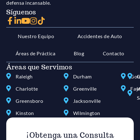
defensa incansable.
Síguenos
Nuestro Equipo
Accidentes de Auto
Áreas de Práctica
Blog
Contacto
Áreas que Servimos
Raleigh
Durham
Gol
G
Charlotte
Greenville
Faye
W
S
Greensboro
Jacksonville
Kinston
Wilmington
¡Obtenga una Consulta