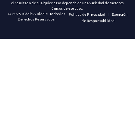
el resultado de cualquier caso depende de una variedad de factores
únicos de ese caso.
© 2026 Riddle & Riddle. Todos los
Política de Privacidad
|
Exención
Derechos Reservados.
de Responsabilidad